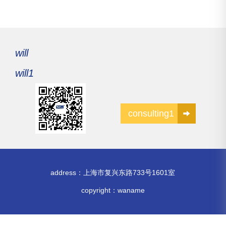
will
will1
consulting1
address：上海市复兴东路733号1601室
copyright：
waname